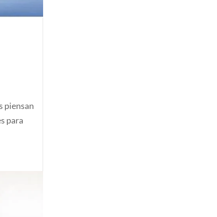
as piensan
es para