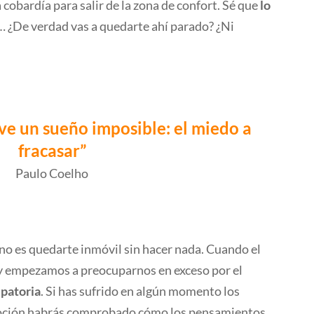
 cobardía para salir de la zona de confort. Sé que
lo
… ¿De verdad vas a quedarte ahí parado? ¿Ni
ve un sueño imposible: el miedo a
fracasar”
Paulo Coelho
no es quedarte inmóvil sin hacer nada. Cuando el
 y empezamos a preocuparnos en exceso por el
ipatoria
. Si has sufrido en algún momento los
oción habrás comprobado cómo los pensamientos